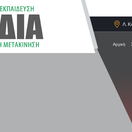
Λ. Κ
Αρχική