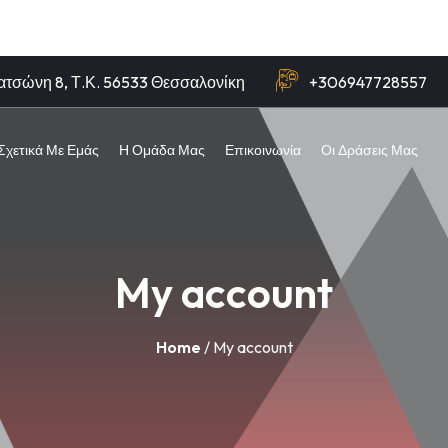
ατσώνη 8, Τ.Κ. 56533 Θεσσαλονίκη
+306947728557
Σχετικά Με Εμάς
Η Ομάδα Μας
Επικοινωνία
Οι Δράσεις Μας
My account
Home
/ My account