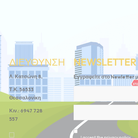
ΔΙΕΥΘΥΝΣΗ
NEWSLETTER
Λ. Κατσώνη 8,
Εγγραφείτε στο Newletter 
Τ.Κ. 56533
Θεσσαλονίκη
Κιν.: 6947 728
557
I accept the privacy policy