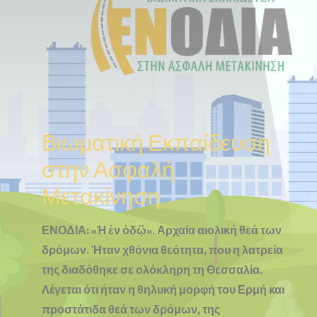
Βιωματική Εκπαίδευση
στην Ασφαλή
Μετακίνηση
ΕΝΟΔΙΑ: «Ἡ ἐν ὁδῷ». Αρχαία αιολική θεά των
δρόμων. Ήταν χθόνια θεότητα, που η λατρεία
της διαδόθηκε σε ολόκληρη τη Θεσσαλία.
Λέγεται ότι ήταν η θηλυκή μορφή του Ερμή και
προστάτιδα θεά των δρόμων, της