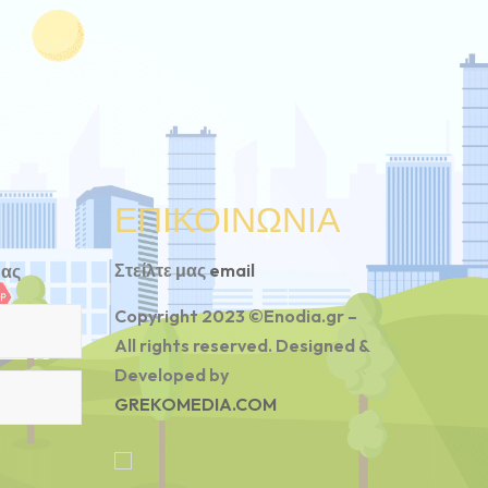
ΕΠΙΚΟΙΝΩΝΙΑ
Στείλτε μας
email
μας
Copyright 2023 ©Enodia.gr –
All rights reserved. Designed &
Developed by
GREKOMEDIA.COM