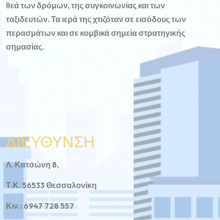
θεά των δρόμων, της συγκοινωνίας και των
ταξιδευτών. Τα ιερά της χτιζόταν σε εισόδους των
περασμάτων και σε κομβικά σημεία στρατηγικής
σημασίας.
ΔΙΕΥΘΥΝΣΗ
Λ. Κατσώνη 8,
Τ.Κ. 56533 Θεσσαλονίκη
Κιν.: 6947 728 557