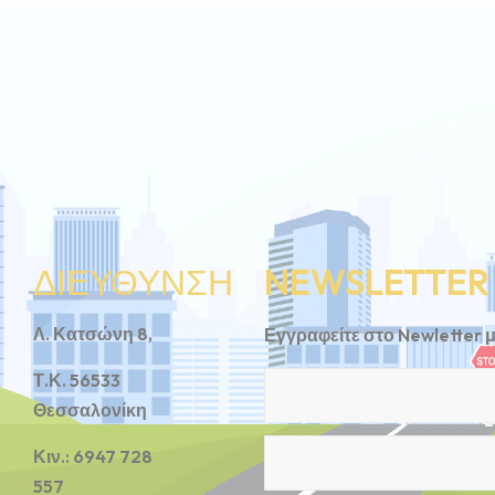
ΔΙΕΥΘΥΝΣΗ
NEWSLETTER
Λ. Κατσώνη 8,
Εγγραφείτε στο Newletter 
Τ.Κ. 56533
Θεσσαλονίκη
Κιν.: 6947 728
557