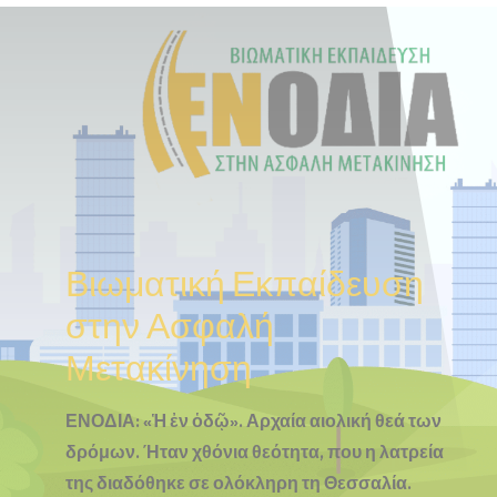
Βιωματική Εκπαίδευση
στην Ασφαλή
Μετακίνηση
ΕΝΟΔΙΑ: «Ἡ ἐν ὁδῷ». Αρχαία αιολική θεά των
δρόμων. Ήταν χθόνια θεότητα, που η λατρεία
της διαδόθηκε σε ολόκληρη τη Θεσσαλία.