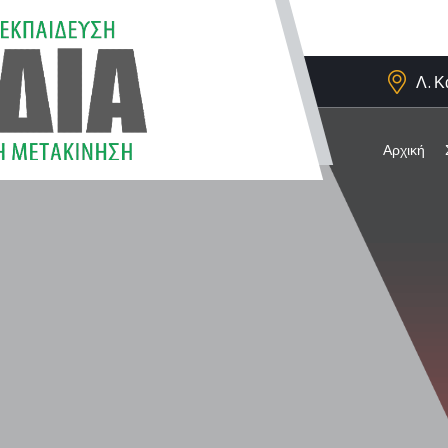
Λ. Κ
Αρχική