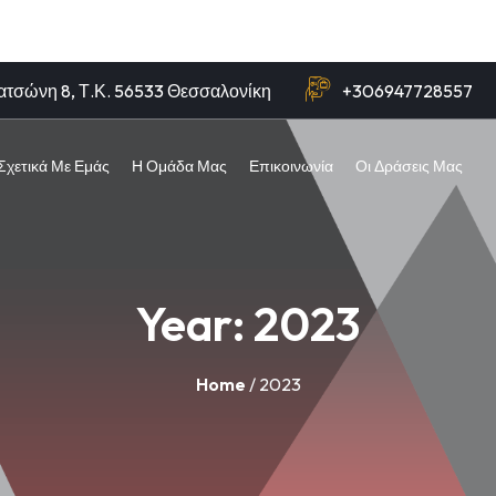
ατσώνη 8, Τ.Κ. 56533 Θεσσαλονίκη
+306947728557
Σχετικά Με Εμάς
Η Ομάδα Μας
Επικοινωνία
Οι Δράσεις Μας
Year:
2023
Home
/ 2023