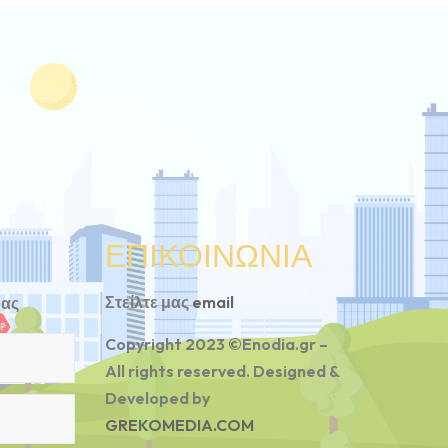
ΕΠΙΚΟΙΝΩΝΙΑ
Στείλτε μας
email
μας
Copyright 2023 ©Enodia.gr –
All rights reserved. Designed &
Developed by
GREKOMEDIA.COM