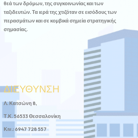
θεά των δρόμων, της συγκοινωνίας και των
ταξιδευτών. Τα ιερά της χτιζόταν σε εισόδους των
περασμάτων και σε κομβικά σημεία στρατηγικής
σημασίας.
ΔΙΕΥΘΥΝΣΗ
Λ. Κατσώνη 8,
Τ.Κ. 56533 Θεσσαλονίκη
Κιν.: 6947 728 557